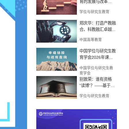
育的发展与改革
——体系重塑与高质
学位与研究生教育
量发展
郑庆华：打造产教融
合、科教融汇卓越工
程人才培养新生态
中国高等教育
中国学位与研究生教
育学会2026年课题
研究申请链接与进度
中国学位与研究生教
查询
育学会
别敦荣：谁有资格
“读博”？——基于个
人经历的认知
学位与研究生教育