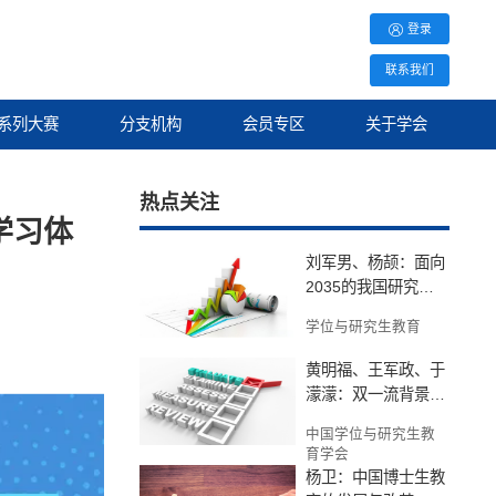
登录
联系我们
系列大赛
分支机构
会员专区
关于学会
热点关注
学习体
刘军男、杨颉：面向
2035的我国研究生
教育规模发展预测
学位与研究生教育
——基于48国研究生
教育发展规律与趋
黄明福、王军政、于
濛濛：双一流背景下
研究型大学博士生质
中国学位与研究生教
量监测与评价体系构
育学会
建——以北理工为例
杨卫：中国博士生教