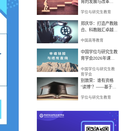
育的发展与改革
——体系重塑与高质
学位与研究生教育
量发展
郑庆华：打造产教融
合、科教融汇卓越工
程人才培养新生态
中国高等教育
中国学位与研究生教
育学会2026年课题
研究申请链接与进度
中国学位与研究生教
查询
育学会
别敦荣：谁有资格
“读博”？——基于个
人经历的认知
学位与研究生教育