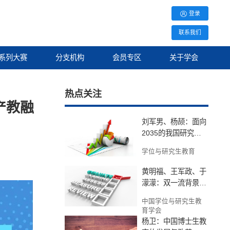
登录
联系我们
系列大赛
分支机构
会员专区
关于学会
热点关注
产教融
刘军男、杨颉：面向
2035的我国研究生
教育规模发展预测
学位与研究生教育
——基于48国研究生
教育发展规律与趋
黄明福、王军政、于
濛濛：双一流背景下
研究型大学博士生质
中国学位与研究生教
量监测与评价体系构
育学会
建——以北理工为例
杨卫：中国博士生教