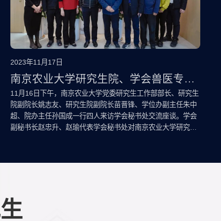
2023年11月17日
南京农业大学研究生院、学会兽医专业
学位工作委员会秘书处到访学会秘书处
11月16日下午，南京农业大学党委研究生工作部部长、研究生
院副院长姚志友、研究生院副院长苗晋锋、学位办副主任朱中
交流座谈
超、院办主任孙国成一行四人来访学会秘书处交流座谈。学会
副秘书长赵忠升、赵瑜代表学会秘书处对南京农业大学研究生
院、学会兽医专业学位工作委员会秘书处的到访表示热烈欢
迎。
究生